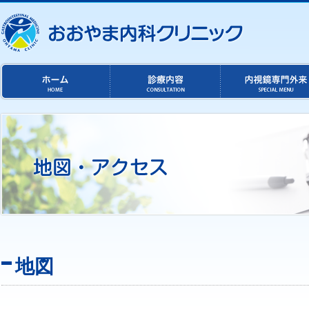
主
な
コ
ン
テ
ン
ツ
へ
の
地図
リ
ン