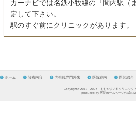
カーナビでは名鉄小牧線の『間内駅（
定して下さい。
駅のすぐ前にクリニックがあります。
フ
ホーム
診療内容
内視鏡専門外来
医院案内
医師紹介
ッ
Copyright© 2012 -
2026 おおやま内科クリニック All Ri
produced by
医院ホームページ作成のME
タ
ー
リ
ン